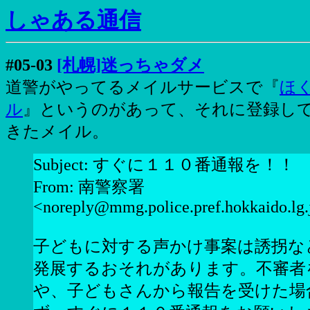
しゃある通信
#05-03
[札幌]迷っちゃダメ
道警がやってるメイルサービスで『
ほ
ル
』というのがあって、それに登録し
きたメイル。
Subject: すぐに１１０番通報を！！
From: 南警察署
<noreply@mmg.police.pref.hokkaido.lg.
子どもに対する声かけ事案は誘拐な
発展するおそれがあります。不審者
や、子どもさんから報告を受けた場