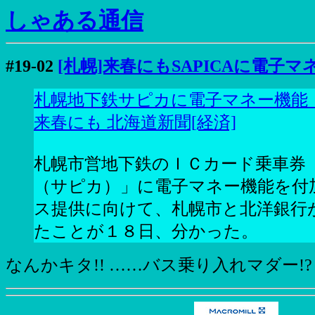
しゃある通信
#19-02
[札幌]来春にもSAPICAに電子マ
札幌地下鉄サピカに電子マネー機
来春にも 北海道新聞[経済]
札幌市営地下鉄のＩＣカード乗車券
（サピカ）」に電子マネー機能を付
ス提供に向けて、札幌市と北洋銀行
たことが１８日、分かった。
なんかキタ!! ……バス乗り入れマダー!?