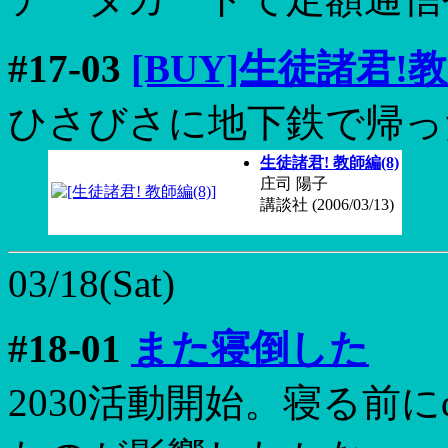
#17-03
[BUY]生徒諸君!教
ひさびさに地下鉄で帰っ
生徒諸君! 教師編(8)
庄司 陽子
講談社 (2006/03/13)
03/18(Sat)
#18-01
また寝倒した
2030活動開始。寝る前に