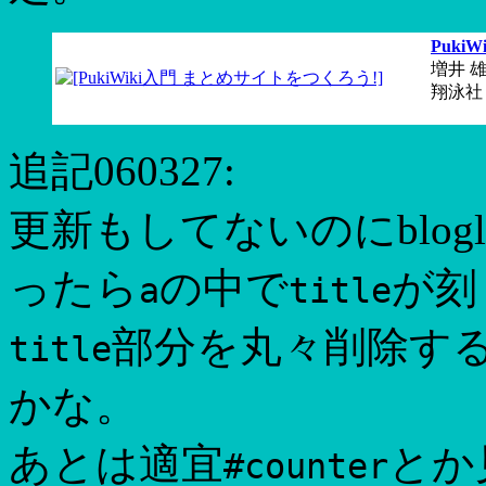
Puki
増井 雄
翔泳社 (2
追記060327:
更新もしてないのにblog
ったら
の中で
が刻
a
title
部分を丸々削除す
title
かな。
あとは適宜
とか
#counter