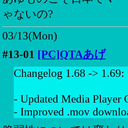
ゃないの?
03/13(Mon)
#13-01
[PC]QTAあげ
Changelog 1.68 -> 1.69:
- Updated Media Player C
- Improved .mov downlo