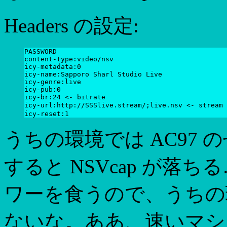
Headers の設定:
PASSWORD

content-type:video/nsv

icy-metadata:0

icy-name:Sapporo Sharl Studio Live

icy-genre:live

icy-pub:0

icy-br:24 <- bitrate

icy-url:http://SSSlive.stream/;live.nsv <- st
うちの環境では AC97
すると NSVcap が落ち
ワーを食うので、うちの
ないな。ああ、速いマシ