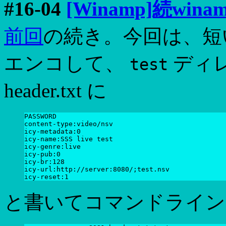
#16-04
[Winamp]続winam
前回
の続き。今回は、短い mp
エンコして、
ディ
test
header.txt に
PASSWORD

content-type:video/nsv

icy-metadata:0

icy-name:SSS live test

icy-genre:live

icy-pub:0

icy-br:128

icy-url:http://server:8080/;test.nsv

と書いてコマンドライン