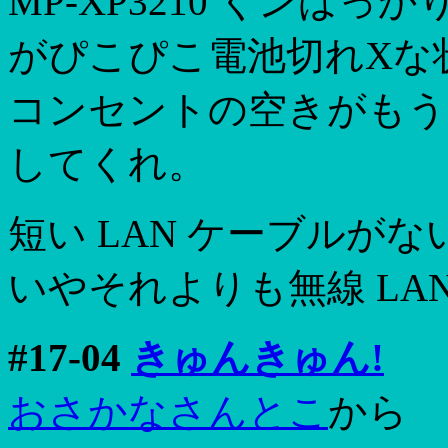
MP-XP3210 くンばっ
がぴこぴこ電池切れXな
コンセントの空きがもう
してくれ。
短い LAN ケーブルが
いやそれよりも無線 LAN
#17-04
きゅんきゅん!
おさかなさんとこ
から