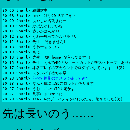
20:06 Sharl> 箱開封中

20:08 Sharl> あやしげなCD-R出てきた

20:09 Sharl> あやしい名刺きたー

20:10 Sharl> かばんかわいいな

20:11 Sharl> 赤いかばんが!!

20:12 Sharl> うわー思ってたより小さい

20:12 Sharl> 先生! 開きません!

20:13 Sharl> うわーちっこい

20:13 Sharl> もえー

20:13 Sharl> 先生! XP home が入ってます!!

20:15 Sharl> 先生! なぜかROのショートカットがデスクトップにありま
20:17 Sharl> 本名プレイのアカウントでログインしています!!(笑)

20:19 Sharl> スタンバイめちゃ早

20:23 Sharl> 
並べて携帯のカメラで撮ってみた
20:23 Sharl> なんと戌にはSDスロットがあります!

20:27 Sharl> うお、こいつIP固定かよ

20:27 Sharl> 見事にぶつかった…

先は長いのう……