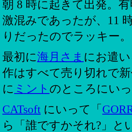
朝 8 時に起きて出発。有
激混みであったが、11 
りだったのでラッキー。
最初に
海月さま
にお遣い
作はすべて売り切れで新
に
ミント
のところにいって
CATsoft
にいって「
GOR
ら「誰ですかそれ?」とい