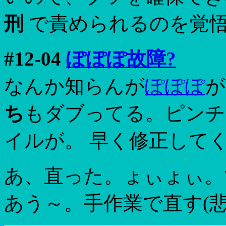
刑
で責められるのを覚悟す
#12-04
ぽぽぽ故障?
なんか知らんが
ぽぽぽ
が
ち
もダブってる。ピンチ
イルが。 早く修正してくれ
あ、直った。ょぃょぃ。
あう～。手作業で直す(悲