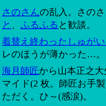
さのさん
の乱入。さのさ
と
、
ふるふる
と歓談。
着替え終わった
しゅがい
レのほうが薄かった…。
海月師匠
から山本正之大
マイド(2 枚。師匠お手
ただく。ひ～(感涙)。