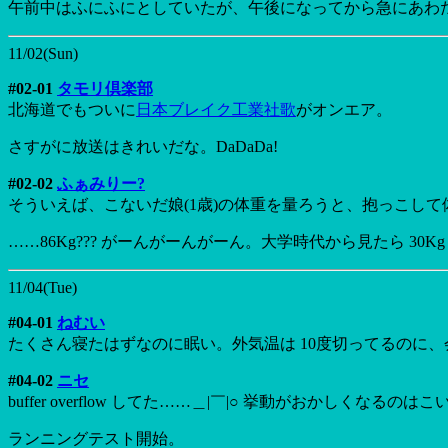
午前中はふにふにとしていたが、午後になってから急にあわ
11/02(Sun)
#02-01
タモリ倶楽部
北海道でもついに
日本ブレイク工業社歌
がオンエア。
さすがに放送はきれいだな。DaDaDa!
#02-02
ふぁみりー?
そういえば、こないだ娘(1歳)の体重を量ろうと、抱っこし
……86Kg??? がーんがーんがーん。大学時代から見たら 30
11/04(Tue)
#04-01
ねむい
たくさん寝たはずなのに眠い。外気温は 10度切ってるのに
#04-02
ニセ
buffer overflow してた……＿|￣|○ 挙動がおかしくなる
ランニングテスト開始。