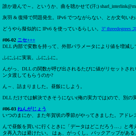
誰か遊んで～。というか、曲を聴かせて(汗;) sharl_interlink@ms
灰羽 & 復帰で問題発生。IPv6 でつながらない、とか文句
どうやら擬似的に IPv6 を使っているらしい。
3° threedegre
#06-02
ニセ+++
DLL 内部で変数を持って、外部パラメータにより値を増減
ふにふに実装。ふにふに。
んがっ、DLL の関数が呼び出されるたびに値がリセットされち
ンタ渡してもらうのか?
ん～、詰まりました。昼飯にしよう。
DLL だけでは解決できそうにない(俺の実力では)ので、別
#06-03
ねんがじょう
いつのまにか、また年賀状の季節がやってきました。アドレ
んで昼飯を買いに行くときに「データはどこだろう…」と考えてい
タ再入力は避けたい。 はぁ、がっくし。バックアップがある