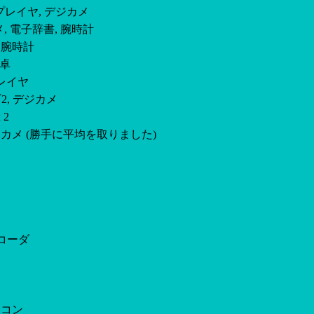
 mp3プレイヤ, デジカメ
ジカメ, 電子辞書, 腕時計
2, 腕時計
電卓
3プレイヤ
バギ2, デジカメ
 2
E, デジカメ (勝手に平均を取りました)
Cレコーダ
リモコン