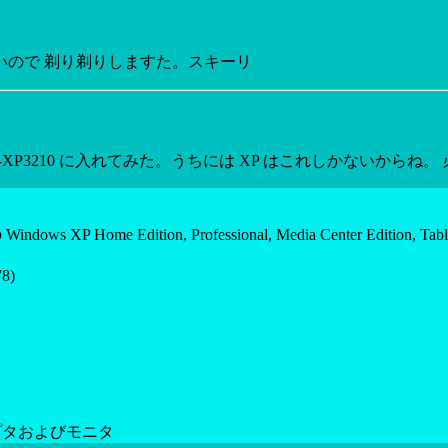
いので 剃り剃りしますた。スキーリ
ink MP-XP3210 に入れてみた。うちには XP はこれしかない
XP Home Edition, Professional, Media Center Edition, Table
8)
アダプタおよびモニタ