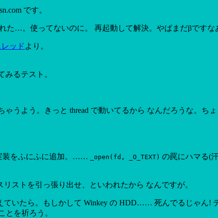
n.com です。
いわれた…。使ってないのに。 再起動して解決。やぱまだβですな
es スレッド
より。
してみるテスト。
ゃうよう。きっと thread で動いてるから なんだろうな
の実装をふにふに追加。……
の罠にハマる(汗;
_open(fd, _O_TEXT)
スリストを引っ張り出せ、といわれたから なんですが。
たら。もしかして Winkey の HDD…… 死んでるじゃ
ことを祈ろう。