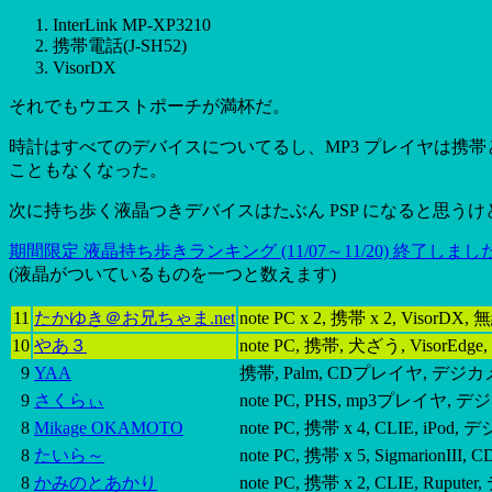
InterLink MP-XP3210
携帯電話(J-SH52)
VisorDX
それでもウエストポーチが満杯だ。
時計はすべてのデバイスについてるし、MP3 プレイヤは携帯と Inte
こともなくなった。
次に持ち歩く液晶つきデバイスはたぶん PSP になると思う
期間限定 液晶持ち歩きランキング (11/07～11/20) 終了しまし
(液晶がついているものを一つと数えます)
11
たかゆき＠お兄ちゃま.net
note PC x 2, 携帯 x 2, VisorDX
10
やあ３
note PC, 携帯, 犬ざう, Vis
9
YAA
携帯, Palm, CDプレイヤ, デジカ
9
さくらぃ
note PC, PHS, mp3プレイヤ,
8
Mikage OKAMOTO
note PC, 携帯 x 4, CLIE, iPod,
8
たいら～
note PC, 携帯 x 5, SigmarionII
8
かみのとあかり
note PC, 携帯 x 2, CLIE, 