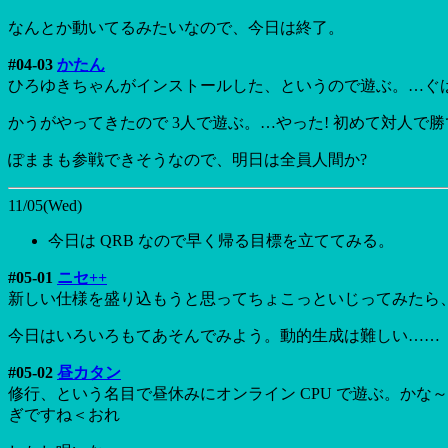
なんとか動いてるみたいなので、今日は終了。
#04-03
かたん
ひろゆきちゃんがインストールした、というので遊ぶ。…ぐは
かうがやってきたので 3人で遊ぶ。…やった! 初めて対人で
ぽままも参戦できそうなので、明日は全員人間か?
11/05(Wed)
今日は QRB なので早く帰る目標を立ててみる。
#05-01
ニセ++
新しい仕様を盛り込もうと思ってちょこっといじってみたら
今日はいろいろもてあそんでみよう。動的生成は難しい……
#05-02
昼カタン
修行、という名目で昼休みにオンライン CPU で遊ぶ。か
ぎですね＜おれ