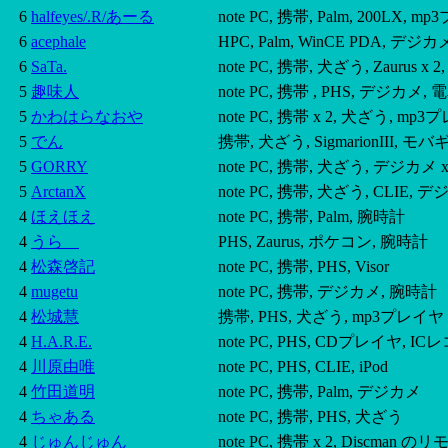
6
halfeyes/.R/あーる
note PC, 携帯, Palm, 200LX,
6
acephale
HPC, Palm, WinCE PDA, デ
6
SaTa.
note PC, 携帯, 犬ざう, Zaurus x 
5
趣味人
note PC, 携帯 , PHS, デジカメ, 
5
かわはらなおや
note PC, 携帯 x 2, 犬ざう, mp
5
でん
携帯, 犬ざう, SigmarionIII, モ
5
GORRY
note PC, 携帯, 犬ざう, デジカメ x
5
ArctanX
note PC, 携帯, 犬ざう, CLI
4
ほえほえ
note PC, 携帯, Palm, 腕時計
4
うらゝ
PHS, Zaurus, ポケコン, 腕時計
4
松森啓記
note PC, 携帯, PHS, Visor
4
mugetu
note PC, 携帯, デジカメ, 腕時計
4
松城慧
携帯, PHS, 犬ざう, mp3プレイヤ
4
H.A.R.E.
note PC, PHS, CDプレイヤ, I
4
川原由唯
note PC, PHS, CLIE, iPod
4
竹田道明
note PC, 携帯, Palm, デジカメ
4
ちゃある
note PC, 携帯, PHS, 犬ざう
4
じゅんじゅん
note PC, 携帯 x 2, Discman の