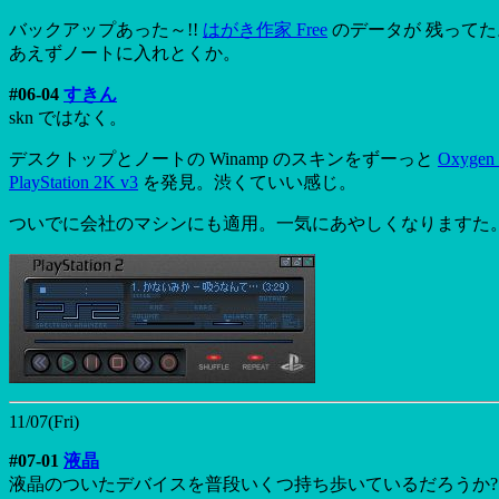
バックアップあった～!!
はがき作家 Free
のデータが 残ってた。
あえずノートに入れとくか。
#06-04
すきん
skn ではなく。
デスクトップとノートの Winamp のスキンをずーっと
Oxygen
PlayStation 2K v3
を発見。渋くていい感じ。
ついでに会社のマシンにも適用。一気にあやしくなりますた
11/07(Fri)
#07-01
液晶
液晶のついたデバイスを普段いくつ持ち歩いているだろうか