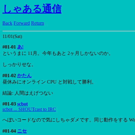
しゃある通信
Back
Forward
Return
11/01(Sat)
#01-01
あ!
というまに 11月。今年もあと 2ヶ月しかないのか。
しっかりせな。
#01-02
かたん
昼休みにオンライン CPU と対戦して勝利。
結論: 人間はえげつない
#01-03
scbot
scbot ... SHOUTcast to IRC
へぼいコードなので気にしちゃダメです。同じ動作をする Winamp
#01-04
ニセ