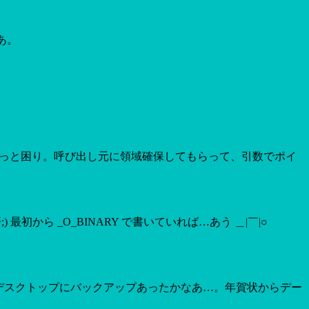
あ。
。ちょっと困り。呼び出し元に領域確保してもらって、引数でポイ
) 最初から _O_BINARY で書いていれば…あう ＿|￣|○
ん! デスクトップにバックアップあったかなあ…。年賀状からデー